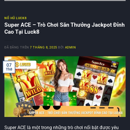
NỔ HŨ LUCK8
Super ACE – Trò Chơi Săn Thưởng Jackpot Đỉnh
Cao Tại Luck8
ĐÃ ĐĂNG TRÊN
7 THÁNG 8, 2025
BỞI
ADMIN
07
Th8
Super ACE là một trong những trò chơi nổi bật được yêu