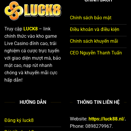
Đỉnh
Cao
Cho
Tín
Chính sách bảo mật
Đồ
Luck8
Truy cập
LUCK8
– link
Điều khoản và điều kiện
chính thức vào kho game
Chính sách khuyến mãi
Live Casino đỉnh cao, trải
nghiệm cá cược trực tuyến
CEO Nguyễn Thanh Tuấn
với giao diện mượt mà, bảo
mật cao, nạp rút nhanh
chóng và khuyến mãi cực
hấp dẫn!
HƯỚNG DẪN
THÔNG TIN LIÊN HỆ
Website:
https://luck88.nl/
.
Đăng ký luck8
Phone: 0898279967.