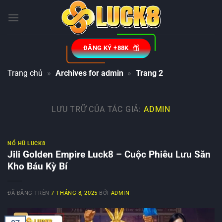
Chuyển
đến
nội
dung
ĐĂNG KÝ +88K
Trang chủ
»
Archives for admin
»
Trang 2
LƯU TRỮ CỦA TÁC GIẢ:
ADMIN
NỔ HŨ LUCK8
Jili Golden Empire Luck8 – Cuộc Phiêu Lưu Săn
Kho Báu Kỳ Bí
ĐÃ ĐĂNG TRÊN
7 THÁNG 8, 2025
BỞI
ADMIN