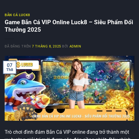
BẮN CÁ LUCK8
Game Bắn Cá VIP Online Luck8 – Siêu Phẩm Đổi
Thưởng 2025
ĐÃ ĐĂNG TRÊN
7 THÁNG 8, 2025
BỞI
ADMIN
07
Th8
Trò chơi đình đám Bắn Cá VIP online đang trở thành một