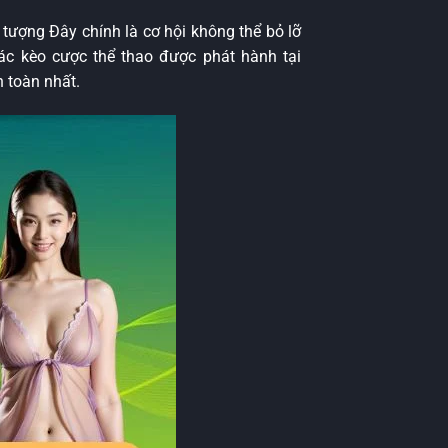
tượng Đây chính là cơ hội không thể bỏ lỡ
ác kèo cược thể thao được phát hành tại
n toàn nhất.