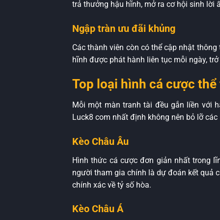
trả thưởng hậu hĩnh, mở ra cơ hội sinh lời 
Ngập tràn ưu đãi khủng
Các thành viên còn có thể cập nhật thông 
hĩnh được phát hành liên tục mỗi ngày, trở
Top loại hình cá cược thể
Mỗi một màn tranh tài đều gắn liền với h
Luck8 com nhất định không nên bỏ lỡ các l
Kèo Châu Âu
Hình thức cá cược đơn giản nhất trong l
người tham gia chính là dự đoán kết quả 
chính xác về tỷ số hòa.
Kèo Châu Á