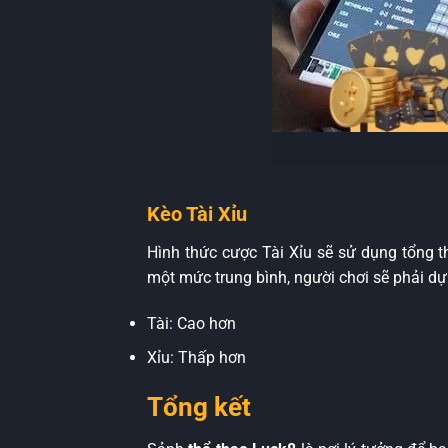
Kèo Tài Xỉu
Hình thức cược Tài Xỉu sẽ sử dụng tổng t
một mức trung bình, người chơi sẽ phải dự
Tài: Cao hơn
Xỉu: Thấp hơn
Tổng kết