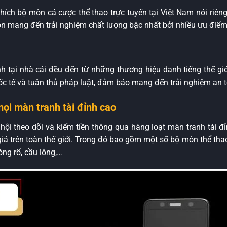
hích bộ môn cá cược thể thao trực tuyến tại Việt Nam nói riên
ôn mang đến trải nghiệm chất lượng bậc nhất bởi nhiều ưu điểm
h tại nhà cái đều đến từ những thương hiệu danh tiếng thế g
c tế và tuân thủ pháp luật, đảm bảo mang đến trải nghiệm an 
ọi màn tranh tài đỉnh cao
hội theo dõi và kiếm tiền thông qua hàng loạt màn tranh tài đỉ
á trên toàn thế giới. Trong đó bao gồm một số bộ môn thể thao
óng rổ, cầu lông,…