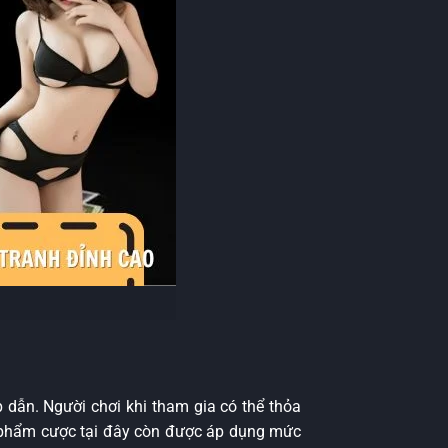
 dẫn. Người chơi khi tham gia có thể thỏa
sản phẩm cược tại đây còn được áp dụng mức