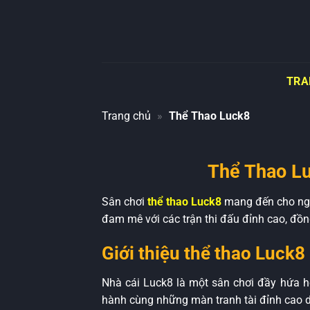
Chuyển
đến
nội
dung
TRA
Trang chủ
»
Thể Thao Luck8
Thể Thao L
Sân chơi
thể thao Luck8
mang đến cho ngư
đam mê với các trận thi đấu đỉnh cao, đồn
Giới thiệu thể thao Luck8
Nhà cái Luck8 là một sân chơi đầy hứa 
hành cùng những màn tranh tài đỉnh cao diễ