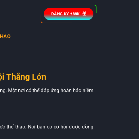
ĐĂNG KÝ +88K
THAO
i Thắng Lớn
ợng. Một nơi có thể đáp ứng hoàn hảo niềm
c thể thao. Nơi bạn có cơ hội được đồng