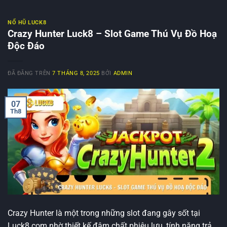
NỔ HŨ LUCK8
Crazy Hunter Luck8 – Slot Game Thú Vụ Đồ Hoạ
Độc Đáo
ĐÃ ĐĂNG TRÊN
7 THÁNG 8, 2025
BỞI
ADMIN
07
Th8
Crazy Hunter là một trong những slot đang gây sốt tại
Luck8 com nhờ thiết kế đậm chất phiêu lưu, tính năng trả