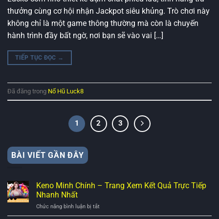
thưởng cùng cơ hội nhận Jackpot siêu khủng. Trò chơi này
không chỉ là một game thông thường mà còn là chuyến
hành trình đầy bất ngờ, nơi bạn sẽ vào vai […]
TIẾP TỤC ĐỌC
→
Đã đăng trong
Nổ Hũ Luck8
1
2
3
BÀI VIẾT GẦN ĐÂY
Keno Minh Chính – Trang Xem Kết Quả Trực Tiếp
Nhanh Nhất
ở
Chức năng bình luận bị tắt
Keno