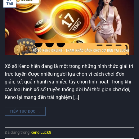
Th8
Xổ số Keno hiện đang là một trong những hình thức giải trí
trực tuyến được nhiều người lựa chọn vì cách chơi đơn
giản, kết quả nhanh và nhiều tùy chọn linh hoạt. Trong khi
các loại hình xổ số truyền thống đòi hỏi thời gian chờ đợi,
Keno lại mang đến trải nghiệm […]
TIẾP TỤC ĐỌC
→
Đã đăng trong
Keno Luck8