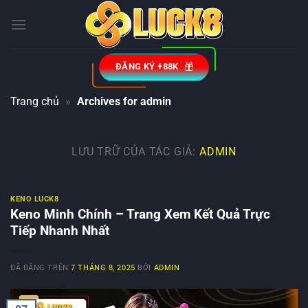
Chuyển
đến
nội
dung
ĐĂNG KÝ +88K
Trang chủ
»
Archives for admin
LƯU TRỮ CỦA TÁC GIẢ:
ADMIN
KENO LUCK8
Keno Minh Chính – Trang Xem Kết Quả Trực
Tiếp Nhanh Nhất
ĐÃ ĐĂNG TRÊN
7 THÁNG 8, 2025
BỞI
ADMIN