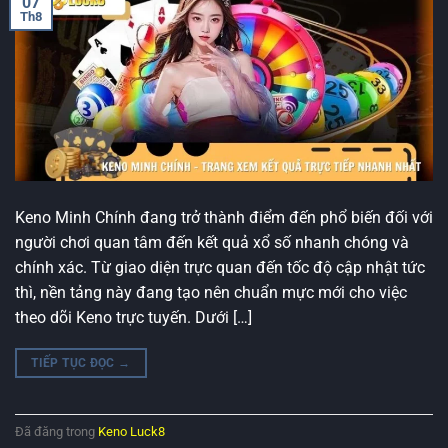
07
Th8
Keno Minh Chính đang trở thành điểm đến phổ biến đối với
người chơi quan tâm đến kết quả xổ số nhanh chóng và
chính xác. Từ giao diện trực quan đến tốc độ cập nhật tức
thì, nền tảng này đang tạo nên chuẩn mực mới cho việc
theo dõi Keno trực tuyến. Dưới […]
TIẾP TỤC ĐỌC
→
Đã đăng trong
Keno Luck8