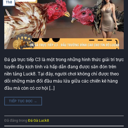
Th8
Đá gà trực tiếp C3 là một trong những hình thức giải trí trực
tuyến đầy kịch tính và hấp dẫn đang được săn đón trên
nền tảng Luck8. Tại đây, người chơi không chỉ được theo
dõi những màn đối đầu máu lửa giữa các chiến kê hàng
đầu mà còn có cơ hội […]
TIẾP TỤC ĐỌC
→
Đã đăng trong
Đá Gà Luck8