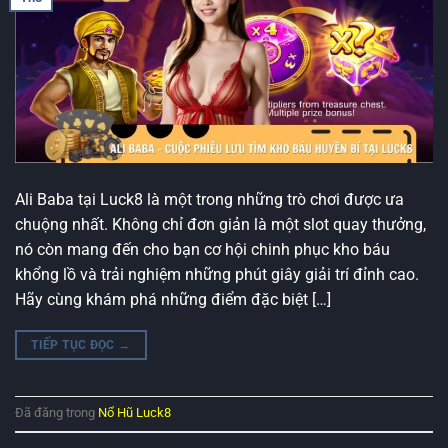
Ali Baba tại Luck8 là một trong những trò chơi được ưa
chuộng nhất. Không chỉ đơn giản là một slot quay thưởng,
nó còn mang đến cho bạn cơ hội chinh phục kho báu
khổng lồ và trải nghiệm những phút giây giải trí đỉnh cao.
Hãy cùng khám phá những điểm đặc biệt […]
TIẾP TỤC ĐỌC
→
Đã đăng trong
Nổ Hũ Luck8