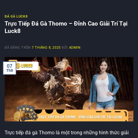
ĐÁ GÀ LUCK8
Trực Tiếp Đá Gà Thomo – Đỉnh Cao Giải Trí Tại
Luck8
ĐÃ ĐĂNG TRÊN
7 THÁNG 8, 2025
BỞI
ADMIN
07
Th8
Trực tiếp đá gà Thomo là một trong những hình thức giải