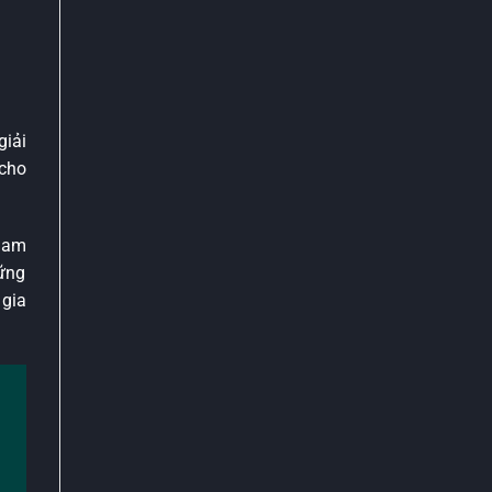
Đấu
Trường
Đỉnh
Cao
Cho
Tín
Đồ
giải
Luck8
 cho
tham
hững
 gia