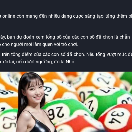
o
online còn mang đến nhiều dạng cược sáng tạo, tăng thêm 
 này, bạn dự đoán xem tổng số của các con số đã chọn là chẵn
p cho người mới làm quen với trò chơi.
a trên tổng điểm của các con số đã chọn. Nếu tổng vượt mức 
ược lại, nếu dưới ngưỡng, đó là Nhỏ.