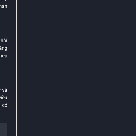
 hạn
phải
dàng
hép
c và
Điều
n có