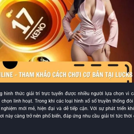
 hình thức giải trí trực tuyến được nhiều người lựa chọn vì 
chọn linh hoạt. Trong khi các loại hình xổ số truyền thống đòi
i nghiệm mới mẻ, hiện đại và dễ tiếp cận. Với sự phát triển k
i này càng trở nên phổ biến, đáp ứng nhu cầu giải trí tức thời