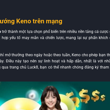
 hướng Keno trên mạng
o
trở thành một lựa chọn phổ biến trên nhiều nền tảng cá cược 
 kết hợp yếu tố may mắn và chiến lược, mang lại sự phấn khích
chỉ mở thưởng theo ngày hoặc theo tuần, Keno cho phép bạn 
gày. Điều này tạo nên sự linh hoạt và hấp dẫn, nhất là với n
g qua trang chủ Luck8, bạn có thể nhanh chóng đăng ký tham