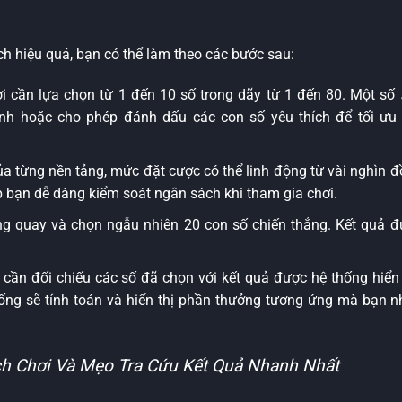
h hiệu quả, bạn có thể làm theo các bước sau:
ơi cần lựa chọn từ 1 đến 10 số trong dãy từ 1 đến 80. Một số
nh hoặc cho phép đánh dấu các con số yêu thích để tối ưu t
của từng nền tảng, mức đặt cược có thể linh động từ vài nghìn 
 bạn dễ dàng kiểm soát ngân sách khi tham gia chơi.
ng quay và chọn ngẫu nhiên 20 con số chiến thắng. Kết quả 
 cần đối chiếu các số đã chọn với kết quả được hệ thống hiển 
hống sẽ tính toán và hiển thị phần thưởng tương ứng mà bạn 
h Chơi Và Mẹo Tra Cứu Kết Quả Nhanh Nhất