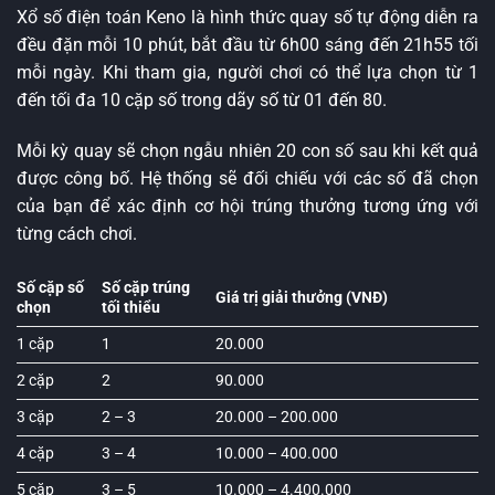
Xổ số điện toán Keno là hình thức quay số tự động diễn ra
đều đặn mỗi 10 phút, bắt đầu từ 6h00 sáng đến 21h55 tối
mỗi ngày. Khi tham gia, người chơi có thể lựa chọn từ 1
đến tối đa 10 cặp số trong dãy số từ 01 đến 80.
Mỗi kỳ quay sẽ chọn ngẫu nhiên 20 con số sau khi kết quả
được công bố. Hệ thống sẽ đối chiếu với các số đã chọn
của bạn để xác định cơ hội trúng thưởng tương ứng với
từng cách chơi.
Số cặp số
Số cặp trúng
Giá trị giải thưởng (VNĐ)
chọn
tối thiểu
1 cặp
1
20.000
2 cặp
2
90.000
3 cặp
2 – 3
20.000 – 200.000
4 cặp
3 – 4
10.000 – 400.000
5 cặp
3 – 5
10.000 – 4.400.000