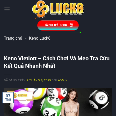
Chuyển
đến
nội
dung
ĐĂNG KÝ +88K
Trang chủ
»
Keno Luck8
Keno Vietlott – Cách Chơi Và Mẹo Tra Cứu
Kết Quả Nhanh Nhất
ĐÃ ĐĂNG TRÊN
7 THÁNG 8, 2025
BỞI
ADMIN
07
Th8