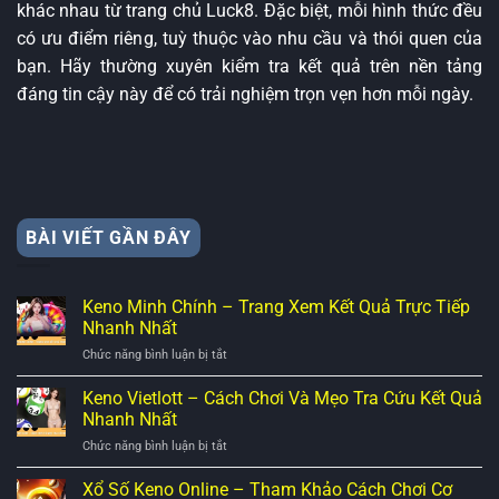
khác nhau từ trang chủ Luck8. Đặc biệt, mỗi hình thức đều
có ưu điểm riêng, tuỳ thuộc vào nhu cầu và thói quen của
bạn. Hãy thường xuyên kiểm tra kết quả trên nền tảng
đáng tin cậy này để có trải nghiệm trọn vẹn hơn mỗi ngày.
BÀI VIẾT GẦN ĐÂY
Keno Minh Chính – Trang Xem Kết Quả Trực Tiếp
Nhanh Nhất
ở
Chức năng bình luận bị tắt
Keno
Minh
Keno Vietlott – Cách Chơi Và Mẹo Tra Cứu Kết Quả
Chính
Nhanh Nhất
–
ở
Chức năng bình luận bị tắt
Trang
Keno
Xem
Vietlott
Xổ Số Keno Online – Tham Khảo Cách Chơi Cơ
Kết