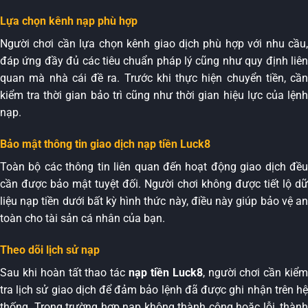
Lựa chọn kênh nạp phù hợp
Người chơi cần lựa chọn kênh giao dịch phù hợp với nhu cầu,
đáp ứng đầy đủ các tiêu chuẩn pháp lý cũng như quy định liên
quan mà nhà cái đề ra. Trước khi thực hiện chuyển tiền, cần
kiểm tra thời gian bảo trì cũng như thời gian hiệu lực của lệnh
nạp.
Bảo mật thông tin giao dịch nạp tiền Luck8
Toàn bộ các thông tin liên quan đến hoạt động giao dịch đều
cần được bảo mật tuyệt đối. Người chơi không được tiết lộ dữ
liệu nạp tiền dưới bất kỳ hình thức này, điều này giúp bảo vệ an
toàn cho tài sản cá nhân của bạn.
Theo dõi lịch sử nạp
Sau khi hoàn tất thao tác
nạp tiền Luck8
, người chơi cần kiể
tra lịch sử giao dịch để đảm bảo lệnh đã được ghi nhận trên hệ
thống. Trong trường hợp nạp không thành công hoặc lỗi, thành