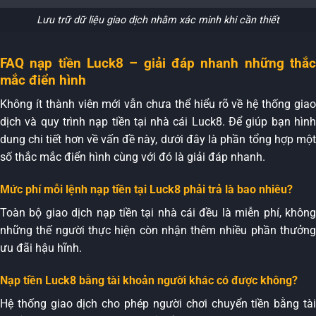
Lưu trữ dữ liệu giao dịch nhằm xác minh khi cần thiết
FAQ nạp tiền Luck8 – giải đáp nhanh những thắc
mắc điển hình
Không ít thành viên mới vẫn chưa thể hiểu rõ về hệ thống giao
dịch và quy trình nạp tiền tại nhà cái Luck8. Để giúp bạn hình
dung chi tiết hơn về vấn đề này, dưới đây là phần tổng hợp một
số thắc mắc điển hình cùng với đó là giải đáp nhanh.
Mức phí mỗi lệnh nạp tiền tại Luck8 phải trả là bao nhiêu?
Toàn bộ giao dịch nạp tiền tại nhà cái đều là miễn phí, không
những thế người thực hiện còn nhận thêm nhiều phần thưởng
ưu đãi hậu hĩnh.
Nạp tiền Luck8 bằng tài khoản người khác có được không?
Hệ thống giao dịch cho phép người chơi chuyển tiền bằng tài