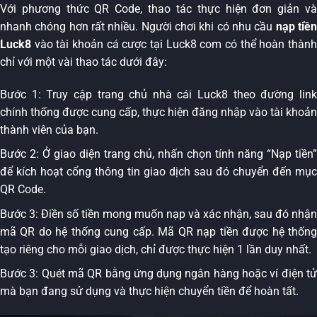
Với phương thức QR Code, thao tác thực hiện đơn giản và
nhanh chóng hơn rất nhiều. Người chơi khi có nhu cầu
nạp tiề
Luck8
vào tài khoản cá cược tại Luck8 com có thể hoàn thành
chỉ với một vài thao tác dưới đây:
Bước 1: Truy cập trang chủ nhà cái Luck8 theo đường link
chính thống được cung cấp, thực hiện đăng nhập vào tài khoản
thành viên của bạn.
Bước 2: Ở giao diện trang chủ, nhấn chọn tính năng “Nạp tiền”
để kích hoạt cổng thông tin giao dịch sau đó chuyển đến mục
QR Code.
Bước 3: Điền số tiền mong muốn nạp và xác nhận, sau đó nhận
mã QR do hệ thống cung cấp. Mã QR nạp tiền được hệ thống
tạo riêng cho mỗi giao dịch, chỉ được thực hiện 1 lần duy nhất.
Bước 3: Quét mã QR bằng ứng dụng ngân hàng hoặc ví điện tử
mà bạn đang sử dụng và thực hiện chuyển tiền để hoàn tất.