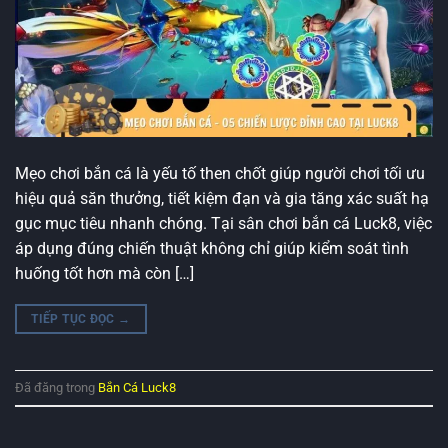
Mẹo chơi bắn cá là yếu tố then chốt giúp người chơi tối ưu
hiệu quả săn thưởng, tiết kiệm đạn và gia tăng xác suất hạ
gục mục tiêu nhanh chóng. Tại sân chơi bắn cá Luck8, việc
áp dụng đúng chiến thuật không chỉ giúp kiểm soát tình
huống tốt hơn mà còn […]
TIẾP TỤC ĐỌC
→
Đã đăng trong
Bắn Cá Luck8