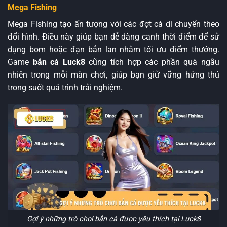
Mega Fishing
Mega Fishing tạo ấn tượng với các đợt cá di chuyển theo
đổi hình. Điều này giúp bạn dễ dàng canh thời điểm để sử
dụng bom hoặc đạn bắn lan nhằm tối ưu điểm thưởng.
Game
bắn cá Luck8
cũng tích hợp các phần quà ngẫu
nhiên trong mỗi màn chơi, giúp bạn giữ vững hứng thú
trong suốt quá trình trải nghiệm.
Gợi ý những trò chơi bắn cá được yêu thích tại Luck8