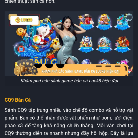
chiến thuật săn cá hơn.
Khám phá các sảnh game bắn cá Luck8 hiện đại
CQ9 Bắn Cá
Sảnh CQ9 tập trung nhiều vào chế độ combo và hỗ trợ vật
phẩm. Bạn có thể nhận được vật phẩm như bom, lưới điện,
pháo x3 để tăng khả năng chiến thắng. Mỗi ván chơi tại
CQ9 thường diễn ra nhanh nhưng đầy hồi hộp. Đây là lựa