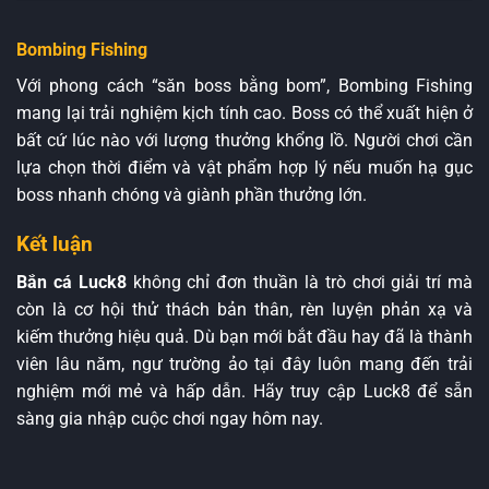
Bombing Fishing
Với phong cách “săn boss bằng bom”, Bombing Fishing
mang lại trải nghiệm kịch tính cao. Boss có thể xuất hiện ở
bất cứ lúc nào với lượng thưởng khổng lồ. Người chơi cần
lựa chọn thời điểm và vật phẩm hợp lý nếu muốn hạ gục
boss nhanh chóng và giành phần thưởng lớn.
Kết luận
Bắn cá Luck8
không chỉ đơn thuần là trò chơi giải trí mà
còn là cơ hội thử thách bản thân, rèn luyện phản xạ và
kiếm thưởng hiệu quả. Dù bạn mới bắt đầu hay đã là thành
viên lâu năm, ngư trường ảo tại đây luôn mang đến trải
nghiệm mới mẻ và hấp dẫn. Hãy truy cập Luck8 để sẵn
sàng gia nhập cuộc chơi ngay hôm nay.