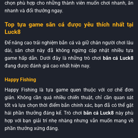
chọn phù hợp cho những thành viên muốn chơi nhanh, ăn
nhanh và đổi thưởng ngay.
Top tựa game săn cá được yêu thích nhất tại
Luck8
Để nâng cao trải nghiệm bắn cá và giữ chân người chơi lâu
dài, sân chơi này đã không ngừng cập nhật nhiều tựa
game hấp dẫn. Dưới đây là những trò chơi
bắn cá Luck8
đang được đánh giá cao nhất hiện nay.
Happy Fishing
Happy Fishing là tựa game quen thuộc với cơ chế đơn
giản. Không cần quá nhiều chiến thuật, chỉ cần quan sát
tốt và lựa chọn thời điểm bắn chính xác, bạn đã có thể gặt
hái phần thưởng đáng kể. Trò chơi
bắn cá Luck8
này phù
hợp với bạn giải trí nhẹ nhàng nhưng vẫn muốn mang về
phần thưởng xứng đáng.