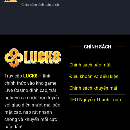
Trò
Chơi
ở
Chức năng bình luận bị tắt
Chơi
Cơ
Đá
Xổ
Bản
Gà
Số
Tại
Trực
Đầy
Luck8
Tiếp
Thử
C3
Thách
–
Tại
Đấu
Luck8
Trường
CHÍNH SÁCH
Đỉnh
Cao
Cho
Tín
Chính sách bảo mật
Đồ
Luck8
Truy cập
LUCK8
– link
Điều khoản và điều kiện
chính thức vào kho game
Chính sách khuyến mãi
Live Casino đỉnh cao, trải
nghiệm cá cược trực tuyến
CEO Nguyễn Thanh Tuấn
với giao diện mượt mà, bảo
mật cao, nạp rút nhanh
chóng và khuyến mãi cực
hấp dẫn!