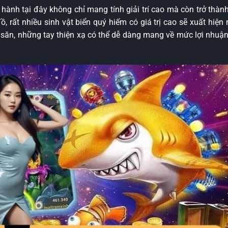
hành tại đây không chỉ mang tính giải trí cao mà còn trở thàn
, rất nhiều sinh vật biển quý hiếm có giá trị cao sẽ xuất hiện
 săn, những tay thiện xạ có thể dễ dàng mang về mức lợi nhuậ