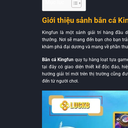
Mục lục
Giới thiệu sảnh bắn cá Ki
Kingfun là một sảnh giải trí hàng đầu
thưởng. Nơi sẽ mang đến bạn cho bạn trải 
khám phá đại dương và mang về phần th
Bắn cá Kingfun
quy tụ hàng loạt tựa game
tại đây có giao diện thiết kế độc đáo, hi
hướng giải trí mới trên thị trường cũng 
đến từ người chơi.