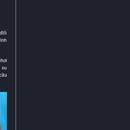
Đấu
Trường
Đỉnh
Cao
Cho
Tín
đổi
Đồ
Luck8
rình
chơi
u xu
 cầu