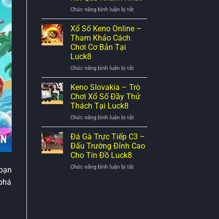
Trang
ở
Chức năng bình luận bị tắt
Xem
Keno
Kết
Vietlott
Quả
Xổ Số Keno Online –
–
Trực
Tham Khảo Cách
Cách
Tiếp
Chơi Cơ Bản Tại
Chơi
Nhanh
Luck8
Và
Nhất
Mẹo
ở
Chức năng bình luận bị tắt
Tra
Xổ
Cứu
Số
Keno Slovakia – Trò
Kết
Keno
Chơi Xổ Số Đầy Thử
Quả
Online
Thách Tại Luck8
Nhanh
–
Nhất
ở
Chức năng bình luận bị tắt
Tham
Keno
Khảo
Slovakia
Cách
Đá Gà Trực Tiếp C3 –
–
Chơi
Đấu Trường Đỉnh Cao
Trò
Cơ
Cho Tín Đồ Luck8
Chơi
Bản
ở
Chức năng bình luận bị tắt
Xổ
Tại
 bạn
Đá
Số
Luck8
 phá
Gà
Đầy
Trực
Thử
Tiếp
Thách
C3
Tại
–
Luck8