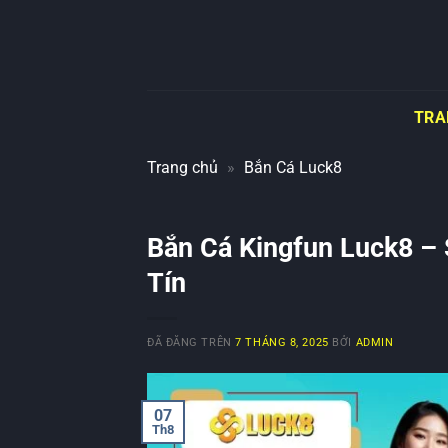
Chuyển
đến
nội
dung
TRA
Trang chủ
»
Bắn Cá Luck8
Bắn Cá Kingfun Luck8 –
Tín
ĐÃ ĐĂNG TRÊN
7 THÁNG 8, 2025
BỞI
ADMIN
07
Th8