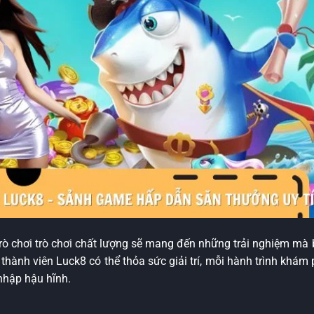
trò chơi trò chơi chất lượng sẽ mang đến những trải nghiệm mà
hành viên Luck8 có thể thỏa sức giải trí, mỗi hành trình khám
nhập hậu hĩnh.