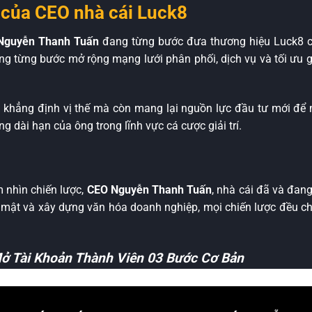
 của CEO nhà cái Luck8
Nguyễn Thanh Tuấn
đang từng bước đưa thương hiệu Luck8 co
 ông từng bước mở rộng mạng lưới phân phối, dịch vụ và tối ư
 khẳng định vị thế mà còn mang lại nguồn lực đầu tư mới để 
 dài hạn của ông trong lĩnh vực cá cược giải trí.
m nhìn chiến lược,
CEO Nguyễn Thanh Tuấn
, nhà cái đã và đang
o mật và xây dựng văn hóa doanh nghiệp, mọi chiến lược đều c
ở Tài Khoản Thành Viên 03 Bước Cơ Bản