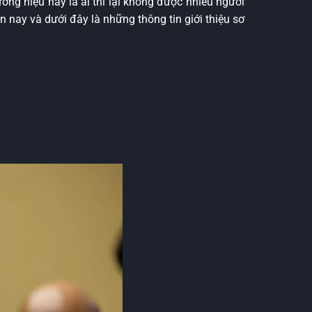
ơng hiệu này là ai thì lại không được nhiều người
ện nay và dưới đây là những thông tin giới thiệu sơ