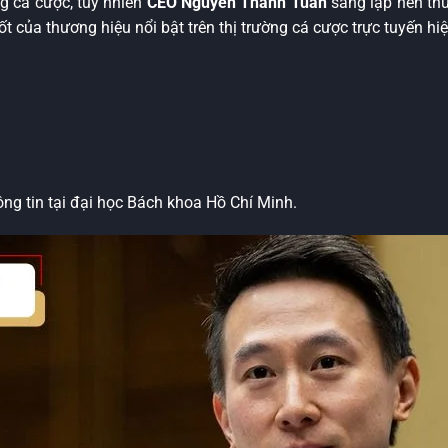
ng cá cược, tuy nhiên
CEO Nguyễn Thanh Tuấn
sáng lập nên thư
ốt của thương hiệu nổi bật trên thị trường cá cược trực tuyến hi
ng tin tại đại học Bách khoa Hồ Chí Minh.