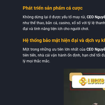
Phát triển sản phẩm cá cược
Không dừng lại ở được yếu tố may rủi,
CEO Nguyễ
như thể thao, bắn cá, casino, xổ số với tỷ lệ th
đại và tính năng tiện ích cho người chơi.
Hệ thống bảo mật hiện đại và dịch vụ 
Một trong những ưu tiên lớn nhất của
CEO Nguyễ
tiên tiến, nhà cái vận hành ổn định, hạn chế tối 
lý mọi thắc mắc.