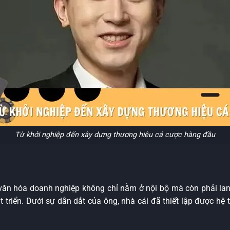
Từ khởi nghiệp đến xây dựng thương hiệu cá cược hàng đầu
 văn hóa doanh nghiệp không chỉ nằm ở nội bộ mà còn phải la
triển. Dưới sự dẫn dắt của ông, nhà cái đã thiết lập được hệ 