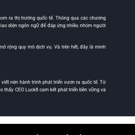
m ra thị trường quốc tế. Thông qua các chương
u giao diện ngôn ngữ để đáp ứng nhiều nhóm người
mở rộng quy mô dịch vụ. Và trên hết, đây là minh
 viết nên hành trình phát triển vươn ra quốc tế. Từ
ho thấy CEO Luck8 cam kết phát triển bền vững và