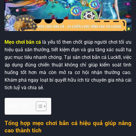
Mẹo chơi bắn cá
là yếu tố then chốt giúp người chơi tối ưu
hiệu quả săn thưởng, tiết kiệm đạn và gia tăng xác suất hạ
gục mục tiêu nhanh chóng. Tại sân chơi bắn cá Luck8, việc
áp dụng đúng chiến thuật không chỉ giúp kiểm soát tình
huống tốt hơn mà còn mở ra cơ hội nhận thưởng cao.
Khám phá ngay loạt bí quyết hữu ích từ chuyên gia nhà cái
tích luỹ và chia sẻ.
Mục lục
Tổng hợp mẹo chơi bắn cá hiệu quả giúp nâng
cao thành tích