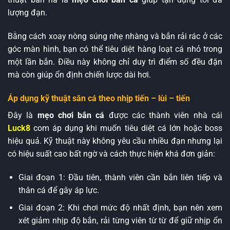
lượng đạn.
Bằng cách xoay nòng súng nhẹ nhàng và bắn rải rác ở các
góc màn hình, bạn có thể tiêu diệt hàng loạt cá nhỏ trong
một lần bắn. Điều này không chỉ duy trì điểm số đều đặn
mà còn giúp ổn định chiến lược dài hơi.
Áp dụng kỹ thuật săn cá theo nhịp tiến – lùi – tiến
Đây là
mẹo chơi bắn cá
được các thành viên nhà cái
Luck8
com áp dụng khi muốn tiêu diệt cá lớn hoặc boss
hiệu quả. Kỹ thuật này không yêu cầu nhiều đạn nhưng lại
có hiệu suất cao bất ngờ và cách thực hiện khá đơn giản:
Giai đoạn 1: Đầu tiên, thành viên cần bắn liên tiếp và
thân cá để gây áp lực.
Giai đoạn 2: Khi chơi mức độ nhất định, bạn nên xem
xét giảm nhịp độ bắn, rải từng viên từ từ để giữ nhịp ổn