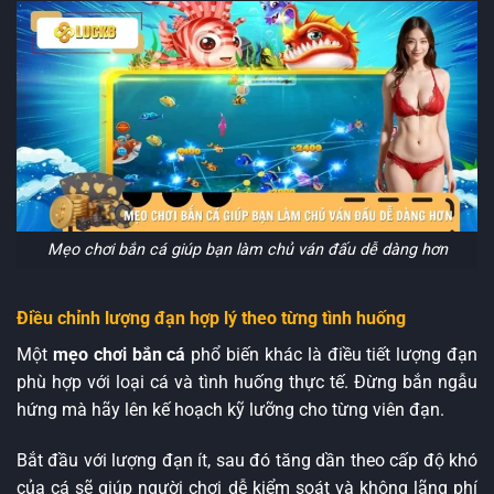
Mẹo chơi bắn cá giúp bạn làm chủ ván đấu dễ dàng hơn
Điều chỉnh lượng đạn hợp lý theo từng tình huống
Một
mẹo chơi bắn cá
phổ biến khác là điều tiết lượng đạn
phù hợp với loại cá và tình huống thực tế. Đừng bắn ngẫu
hứng mà hãy lên kế hoạch kỹ lưỡng cho từng viên đạn.
Bắt đầu với lượng đạn ít, sau đó tăng dần theo cấp độ khó
của cá sẽ giúp người chơi dễ kiểm soát và không lãng phí