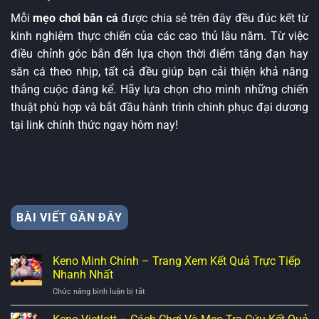
Mỗi
mẹo chơi bắn cá
được chia sẻ trên đây đều đúc kết từ
kinh nghiệm thực chiến của các cao thủ lâu năm. Từ việc
điều chỉnh góc bắn đến lựa chọn thời điểm tăng đạn hay
săn cá theo nhịp, tất cả đều giúp bạn cải thiện khả năng
thắng cuộc đáng kể. Hãy lựa chọn cho mình những chiến
thuật phù hợp và bắt đầu hành trình chinh phục đại dương
tại link chính thức ngay hôm nay!
BÀI VIẾT GẦN ĐÂY
Keno Minh Chính – Trang Xem Kết Quả Trực Tiếp
Nhanh Nhất
ở
Chức năng bình luận bị tắt
Keno
Minh