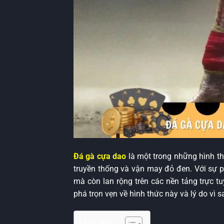
Đá gà cựa dao
là một trong những hình th
truyền thống và vận may đỏ đen. Với sự ph
mà còn lan rộng trên các nền tảng trực tu
phá trọn vẹn về hình thức này và lý do vì 
Mục lục