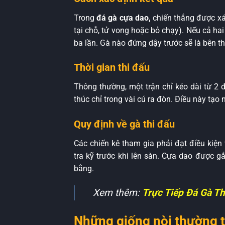
Trong
đá gà cựa dao,
chiến thắng được xác
tại chỗ, tử vong hoặc bỏ chạy). Nếu cả ha
ba lần. Gà nào đứng dậy trước sẽ là bên t
Thời gian thi đấu
Thông thường, một trận chỉ kéo dài từ 2 
thúc chỉ trong vài cú ra đòn. Điều này tạo 
Quy định về gà thi đấu
Các chiến kê tham gia phải đạt điều kiệ
tra kỹ trước khi lên sàn. Cựa dao được
bằng.
Xem thêm:
Trực Tiếp Đá Gà 
Những giống nòi thường t