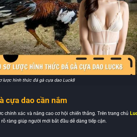
sơ lược hình thức đá gà cựa dao Luck8
gà cựa dao cần nắm
ược chính xác và nâng cao cơ hội chiến thắng. Trên trang chủ
Lu
rõ ràng giúp người mới bắt đầu dễ dàng tiếp cận.