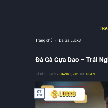
Chuyển
đến
nội
dung
TRA
Trang chủ
»
Đá Gà Luck8
Đá Gà Cựa Dao – Trải N
ĐÃ ĐĂNG TRÊN
7 THÁNG 8, 2025
BỞI
ADMIN
07
Th8