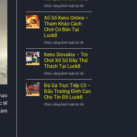
Trang
ở
Chức năng bình luận bị tắt
Xem
Keno
Kết
Vietlott
Quả
Xổ Số Keno Online –
–
Trực
Tham Khảo Cách
Cách
Tiếp
Chơi Cơ Bản Tại
Chơi
Nhanh
Luck8
Và
Nhất
Mẹo
ở
Chức năng bình luận bị tắt
Tra
Xổ
Cứu
Số
Keno Slovakia – Trò
Kết
Keno
Chơi Xổ Số Đầy Thử
Quả
Online
Thách Tại Luck8
Nhanh
–
Nhất
ở
Chức năng bình luận bị tắt
Tham
Keno
Khảo
Slovakia
Cách
Đá Gà Trực Tiếp C3 –
–
Chơi
Đấu Trường Đỉnh Cao
Trò
Cơ
thao
Cho Tín Đồ Luck8
Chơi
Bản
c tế
ở
Chức năng bình luận bị tắt
Xổ
Tại
Đá
Số
khám
Luck8
Gà
Đầy
Trực
Thử
Tiếp
Thách
C3
Tại
–
Luck8