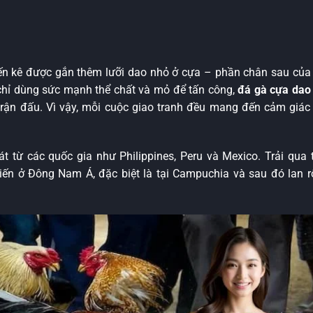
iến kê được gắn thêm lưỡi dao nhỏ ở cựa – phần chân sau của
chỉ dùng sức mạnh thể chất và mỏ để tấn công,
đá gà cựa dao
 trận đấu. Vì vậy, mỗi cuộc giao tranh đều mang đến cảm giác
át từ các quốc gia như Philippines, Peru và Mexico. Trải qua 
iến ở Đông Nam Á, đặc biệt là tại Campuchia và sau đó lan 