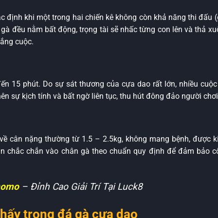
 định khi một trong hai chiến kê không còn khả năng thi đấu 
i gà đều nằm bất động, trọng tài sẽ nhấc từng con lên và thả x
hắng cuộc.
đến 15 phút. Do sự sát thương của cựa dao rất lớn, nhiều cuộc
nên sự kịch tính và bất ngờ liên tục, thu hút đông đảo người chơi
n về cân nặng thường từ 1.5 – 2.5kg, không mang bệnh, được 
 gắn chắc chắn vào chân gà theo chuẩn quy định để đảm bảo 
Thomo
– Đỉnh Cao Giải Trí Tại Luck8
hấy trong đá gà cựa dao