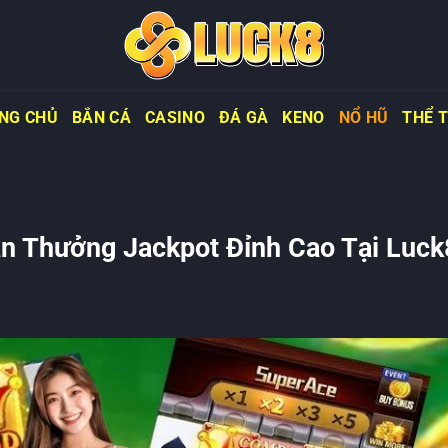
NG CHỦ
BẮN CÁ
CASINO
ĐÁ GÀ
KENO
NỔ HŨ
THỂ 
ăn Thưởng Jackpot Đỉnh Cao Tại Luck