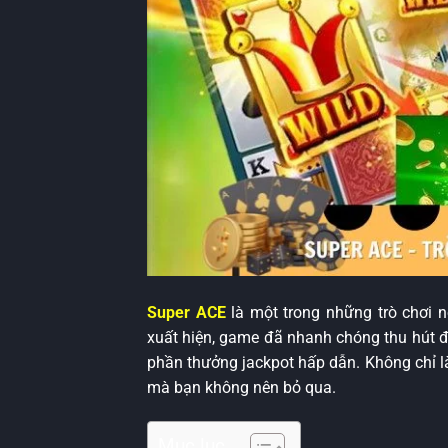
Super ACE
là một trong những trò chơi n
xuất hiện, game đã nhanh chóng thu hút đ
phần thưởng jackpot hấp dẫn. Không chỉ là 
mà bạn không nên bỏ qua.
Mục lục