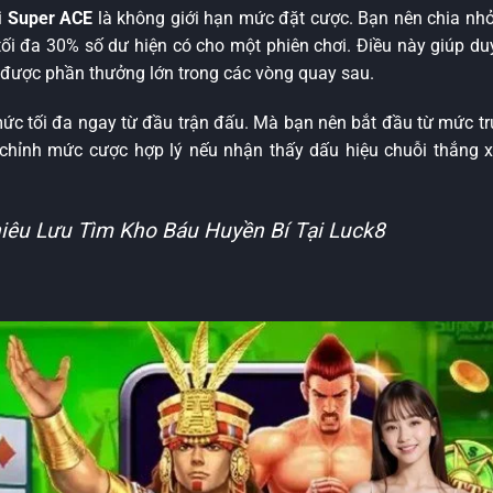
i
Super ACE
là không giới hạn mức đặt cược. Bạn nên chia nh
ối đa 30% số dư hiện có cho một phiên chơi. Điều này giúp duy
n được phần thưởng lớn trong các vòng quay sau.
ức tối đa ngay từ đầu trận đấu. Mà bạn nên bắt đầu từ mức t
 chỉnh mức cược hợp lý nếu nhận thấy dấu hiệu chuỗi thắng 
iêu Lưu Tìm Kho Báu Huyền Bí Tại Luck8