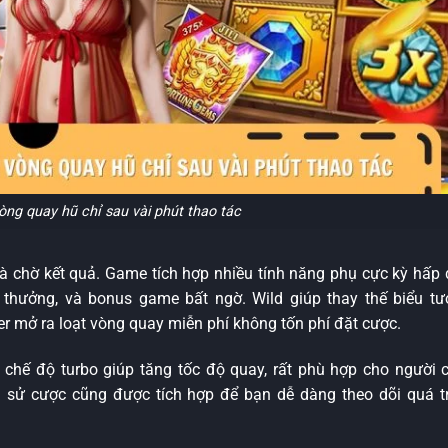
ng quay hũ chỉ sau vài phút thao tác
à chờ kết quả. Game tích hợp nhiều tính năng phụ cực kỳ hấp
thưởng, và bonus game bất ngờ. Wild giúp thay thế biểu tư
er mở ra loạt vòng quay miễn phí không tốn phí đặt cược.
ệm chế độ turbo giúp tăng tốc độ quay, rất phù hợp cho người 
ch sử cược cũng được tích hợp để bạn dễ dàng theo dõi quá t