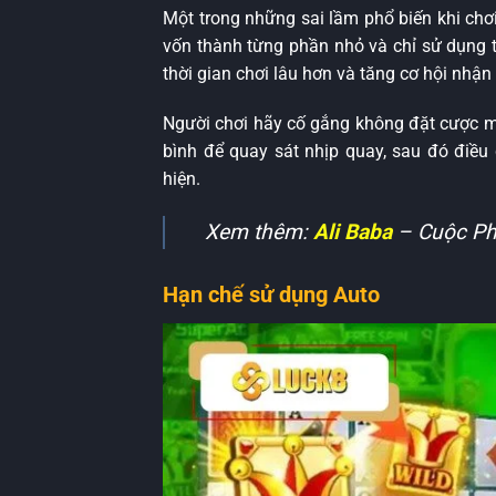
Một trong những sai lầm phổ biến khi chơ
vốn thành từng phần nhỏ và chỉ sử dụng t
thời gian chơi lâu hơn và tăng cơ hội nhậ
Người chơi hãy cố gắng không đặt cược m
bình để quay sát nhịp quay, sau đó điều
hiện.
Xem thêm:
Ali Baba
– Cuộc Ph
Hạn chế sử dụng Auto