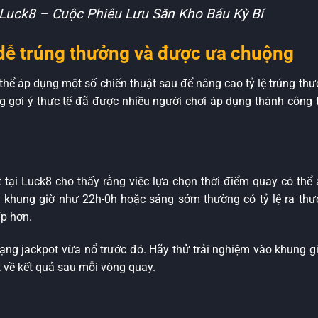
Luck8 – Cuộc Phiêu Lưu Săn Kho Báu Kỳ Bí
dễ trúng thưởng và được ưa chuộng
thể áp dụng một số chiến thuật sau để nâng cao tỷ lệ trúng th
g gợi ý thực tế đã được nhiều người chơi áp dụng thành công 
 tại Luck8 cho thấy rằng việc lựa chọn thời điểm quay có thể
g khung giờ như 22h-0h hoặc sáng sớm thường có tỷ lệ ra th
ấp hơn.
ạng jackpot vừa nổ trước đó. Hãy thử trải nghiệm vào khung gi
t về kết quả sau mỗi vòng quay.