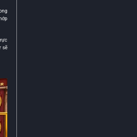
ong
khớp
trực
r sẽ