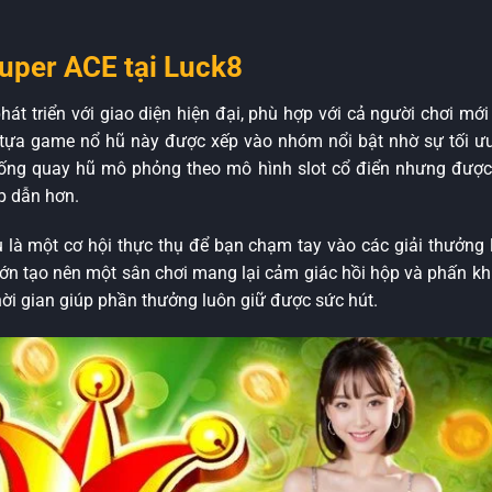
uper ACE tại Luck8
hát triển với giao diện hiện đại, phù hợp với cả người chơi mới
, tựa game nổ hũ này được xếp vào nhóm nổi bật nhờ sự tối ư
 thống quay hũ mô phỏng theo mô hình slot cổ điển nhưng đượ
p dẫn hơn.
là một cơ hội thực thụ để bạn chạm tay vào các giải thưởng 
lớn tạo nên một sân chơi mang lại cảm giác hồi hộp và phấn kh
hời gian giúp phần thưởng luôn giữ được sức hút.