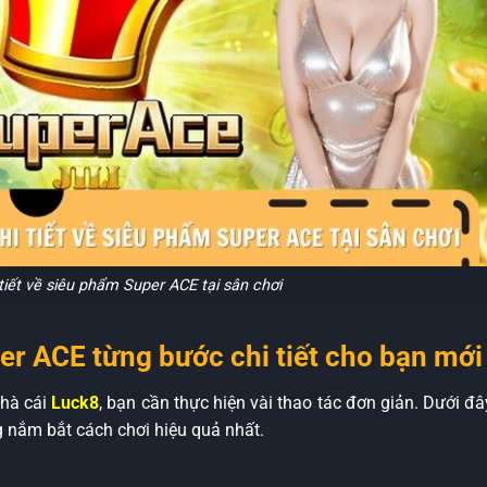
 tiết về siêu phẩm Super ACE tại sân chơi
r ACE từng bước chi tiết cho bạn mới
nhà cái
Luck8
, bạn cần thực hiện vài thao tác đơn giản. Dưới đâ
nắm bắt cách chơi hiệu quả nhất.