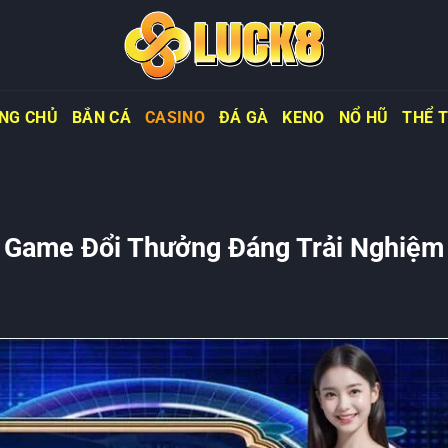
NG CHỦ
BẮN CÁ
CASINO
ĐÁ GÀ
KENO
NỔ HŨ
THỂ 
 Game Đổi Thưởng Đáng Trải Nghiệm