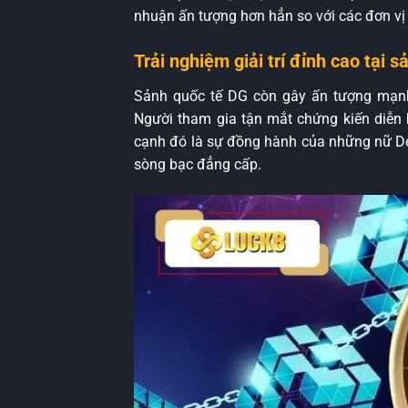
nhuận ấn tượng hơn hẳn so với các đơn vị k
Trải nghiệm giải trí đỉnh cao tại 
Sảnh quốc tế DG còn gây ấn tượng mạnh
Người tham gia tận mắt chứng kiến diễn b
cạnh đó là sự đồng hành của những nữ Dea
sòng bạc đẳng cấp.