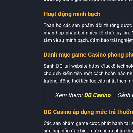
Hoạt động minh bạch
Toàn bộ các sản phẩm đổi thưởng được 
nhận hợp pháp bởi nhiều tổ chức uy tín. N
tâm về sự minh bạch, đảm bảo trải nghiệm
Danh mục game Casino phong ph
Sảnh DG tại website https://luck8.techno
cho đến kiếm tiền một cách hoàn hảo nhấ
trường, đồng thời liên tục cập nhật thêm n
Xem thêm:
DB Casino
– Sảnh 
DG Casino áp dụng mức trả thưởng
Các sản phẩm game cược phát hành tại 
sức hấp dẫn đặc biệt mức chi trả phần th