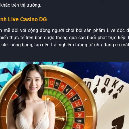
hác trên thị trường.
sảnh Live Casino DG
 mẽ đối với cộng đồng người chơi bởi sản phẩm Live độc đ
iến thực tế trên bàn cược thông qua các buổi phát trực tiếp.
ler nóng bỏng, tạo nên trải nghiệm tương tự như đang có mặt