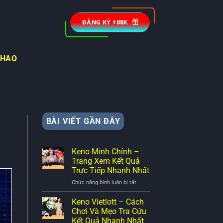
ĐĂNG KÝ +88K
THAO
BÀI VIẾT GẦN ĐÂY
Keno Minh Chính –
Trang Xem Kết Quả
Trực Tiếp Nhanh Nhất
ở
Chức năng bình luận bị tắt
Keno
Minh
Keno Vietlott – Cách
Chính
Chơi Và Mẹo Tra Cứu
–
Kết Quả Nhanh Nhất