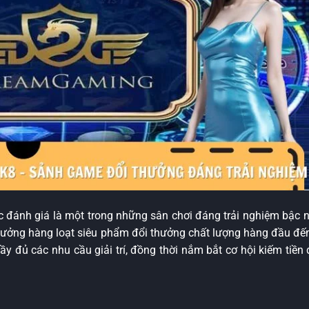
 đánh giá là một trong những sân chơi đáng trải nghiệm bậc 
 hưởng hàng loạt siêu phẩm đổi thưởng chất lượng hàng đầu đế
 đủ các nhu cầu giải trí, đồng thời nắm bắt cơ hội kiếm tiền