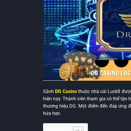
Sảnh
DG Casino
thuộc nhà cái Luck8 được
hiện nay. Thành viên tham gia có thể tận
thương hiệu DG. Một điểm đến đáp ứng đầy
hứa hẹn.
Mục lục