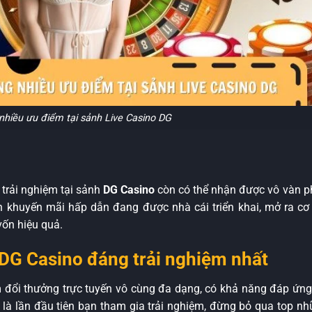
hiều ưu điểm tại sảnh Live Casino DG
trải nghiệm tại sảnh
DG Casino
còn có thể nhận được vô vàn 
h khuyến mãi hấp dẫn đang được nhà cái triển khai, mở ra cơ
vốn hiệu quả.
DG Casino đáng trải nghiệm nhất
ổi thưởng trực tuyến vô cùng đa dạng, có khả năng đáp ứng
là lần đầu tiên bạn tham gia trải nghiệm, đừng bỏ qua top n